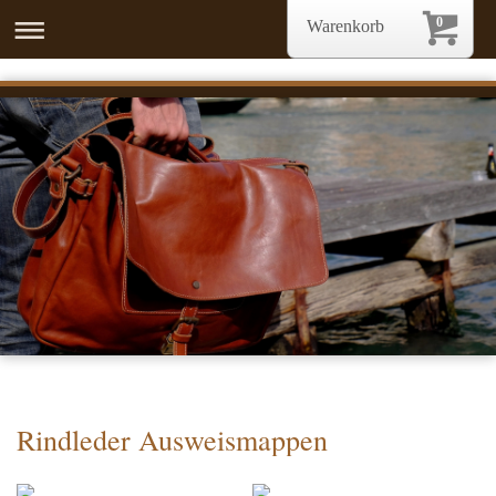
0
Warenkorb
Rindleder Ausweismappen